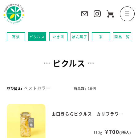
寒漬
ピクルス
かき餅
ぽん菓子
米
商品一覧
ピクルス
並び替え:
商品数:
16個
山口きららピクルス カリフラワー
¥700
110g
(税込)